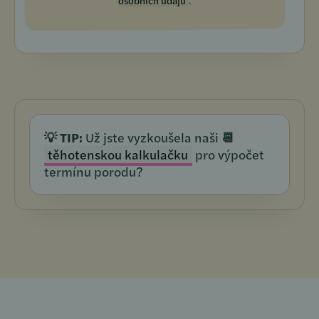
osobních údajů
💡 TIP:
Už jste vyzkoušela naši
📆
těhotenskou kalkulačku
pro výpočet
termínu porodu?