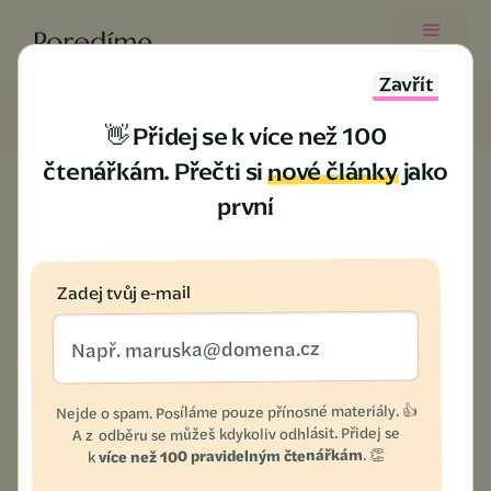
Menu
Zavřít
Blog
Novorozenci
»
👋 Přidej se k více než 100
nové články
čtenářkám. Přečti si
jako
první
První koupání
Zadej tvůj e-mail
novorozence ve
vaničce. Návod, jak
Nejde o spam. Posíláme pouze přínosné materiály. 👍
bez strachu umýt
A z odběru se můžeš kdykoliv odhlásit. Přidej se
. 👏
více než 100 pravidelným čtenářkám
k
miminko