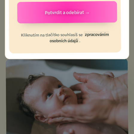
Bc.
Jana
Augustová
Porodní asistentka
zpracováním
Kliknutím na tlačítko souhlasíš se
.
osobních údajů
Novorozenci