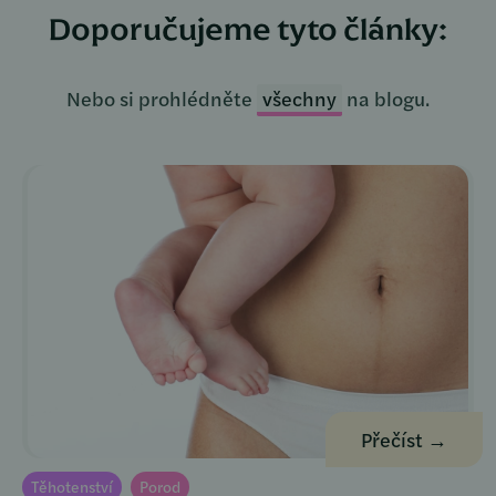
Doporučujeme tyto články:
Nebo si prohlédněte
všechny
na blogu.
Přečíst →
Těhotenství
Porod